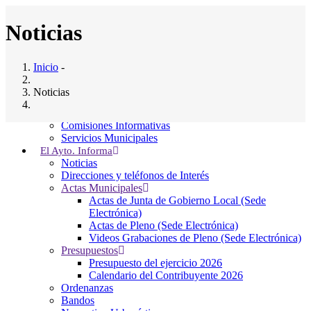
Pasar
al
Noticias
contenido
principal
Inicio
Inicio
-
Ayuntamiento
Main
Saludo al Alcalde
Noticias
navigation
Composición del pleno
Junta Gobierno Local
Comisiones Informativas
Servicios Municipales
Noticias
-
05 Aug, 2026
El Ayto. Informa
Noticias
DECRETO 2026-0178, Resolución de Alcaldía de
Direcciones y teléfonos de Interés
contratación personal laboral fijo
Actas Municipales
Actas de Junta de Gobierno Local (Sede
Electrónica)
Noticias
-
30 Jul, 2026
Actas de Pleno (Sede Electrónica)
Videos Grabaciones de Pleno (Sede Electrónica)
🏄‍♀️Albergue MAX de surf 2026🏄
Presupuestos
Presupuesto del ejercicio 2026
Calendario del Contribuyente 2026
Ordenanzas
Noticias
-
30 Jul, 2026
Bandos