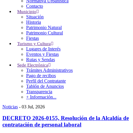
Normativa Urbanística
La Administración Cerca De Ti
Contacto
Municipio
Situación
Noticias
-
24 Jul, 2026
Historia
Patrimonio Natural
💥San Mamés 2026💥
Patrimonio Cultural
Fiestas
Turismo y Cultura
Lugares de Interés
Noticias
-
16 Jul, 2026
Eventos y Fiestas
Rutas y Sendas
BANDO, festividad de Santa Marina
Sede Electrónica
Trámites Administrativos
Pago de recibos
Noticias
-
03 Jul, 2026
Perfil del Contratante
Tablón de Anuncios
Santa Marina 2026🎊
Transparencia
+ Información...
Noticias
-
03 Jul, 2026
DECRETO 2026-0155, Resolución de la Alcaldía de
contratación de personal laboral