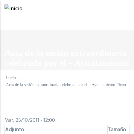
Pasar
al
contenido
principal
Acta de la sesión extraordinaria
celebrada por el – Ayuntamiento
Pleno -
Inicio
-
-
Acta de la sesión extraordinaria celebrada por el – Ayuntamiento Pleno
-
Mar, 25/10/2011 - 12:00
Adjunto
Tamaño