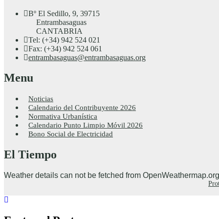
Bº El Sedillo, 9, 39715
Entrambasaguas
CANTABRIA
Tel: (+34) 942 524 021
Fax: (+34) 942 524 061
entrambasaguas@entrambasaguas.org
Menu
Noticias
Calendario del Contribuyente 2026
Normativa Urbanística
Calendario Punto Limpio Móvil 2026
Bono Social de Electricidad
El Tiempo
Weather details can not be fetched from OpenWeathermap.org
Pro