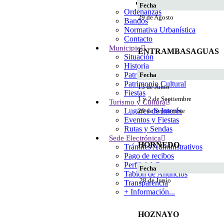
Calendario del Contribu
Fecha
Ordenanzas
29 de Agosto
Bandos
Normativa Urbanística
Contacto
Municipio
ENTRAMBASAGUAS
Situación
Historia
Patrimonio Natural
Fecha
Patrimonio Cultural
13 de Junio
Fiestas
1 y 2 de Septiembre
Turismo y Cultura
Lugares de Interés
29 de Septiembre
Eventos y Fiestas
Rutas y Sendas
Sede Electrónica
HORNEDO
Trámites Administrativos
Pago de recibos
Perfil del Contratante
Fecha
Tablón de Anuncios
28 de Junio
Transparencia
+ Información...
HOZNAYO