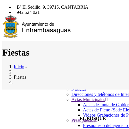
Pasar
Bº El Sedillo, 9, 39715, CANTABRIA
al
942 524 021
contenido
942 524 061
principal
entrambasaguas@entrambasaguas.org
Buscador
Buscar
Inicio
Fiestas
Ayuntamiento
Main
Saludo al Alcalde
navigation
Composición del pleno
Inicio
-
Junta Gobierno Local
Comisiones Informativas
Fiestas
Servicios Municipales
El Ayto. Informa
Noticias
Direcciones y teléfonos de Inte
Fiestas
Actas Municipales
Actas de Junta de Gobier
Actas de Pleno (Sede Ele
Videos Grabaciones de Pl
EL BOSQUE
Presupuestos
Presupuesto del ejercicio