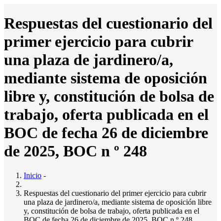
Pasar
al
Respuestas del cuestionario del
contenido
principal
primer ejercicio para cubrir
Inicio
Ayuntamiento
Main
una plaza de jardinero/a,
Saludo al Alcalde
navigation
Composición del pleno
mediante sistema de oposición
Junta Gobierno Local
Comisiones Informativas
libre y, constitución de bolsa de
Servicios Municipales
El Ayto. Informa
trabajo, oferta publicada en el
Noticias
Direcciones y teléfonos de Interés
BOC de fecha 26 de diciembre
Actas Municipales
Actas de Junta de Gobierno Local (Sede
de 2025, BOC n º 248
Electrónica)
Actas de Pleno (Sede Electrónica)
Videos Grabaciones de Pleno (Sede Electrónica)
Inicio
-
Presupuestos
Presupuesto del ejercicio 2026
Respuestas del cuestionario del primer ejercicio para cubrir
Calendario del Contribuyente 2026
una plaza de jardinero/a, mediante sistema de oposición libre
Ordenanzas
y, constitución de bolsa de trabajo, oferta publicada en el
Bandos
BOC de fecha 26 de diciembre de 2025, BOC n º 248