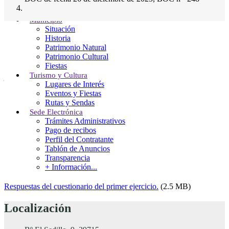
Normativa Urbanística
Contacto
Municipio
Situación
Historia
Respuestas del cuestionario del primer
Patrimonio Natural
Patrimonio Cultural
ejercicio para cubrir una plaza de
Fiestas
jardinero/a, mediante sistema de
Turismo y Cultura
Lugares de Interés
oposición libre y, constitución de bolsa de
Eventos y Fiestas
trabajo, oferta publicada en el BOC de
Rutas y Sendas
Sede Electrónica
fecha 26 de diciembre de 2025, BOC n º
Trámites Administrativos
248
Pago de recibos
Perfil del Contratante
Tablón de Anuncios
/
June 11, 2026
Transparencia
+ Información...
Respuestas del cuestionario del primer ejercicio.
(2.5 MB)
Localización