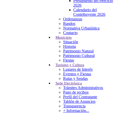
Presupuesto del ejercicio
2026
Localización
Calendario del
Contribuyente 2026
Ordenanzas
Bº El Sedillo, 9, 39715
Bandos
Entrambasaguas
Normativa Urbanística
CANTABRIA
Contacto
Tel: (+34) 942 524 021
Municipio
Fax: (+34) 942 524 061
Situación
entrambasaguas@entrambasaguas.org
Historia
Patrimonio Natural
Menu
Patrimonio Cultural
Fiestas
Turismo y Cultura
Noticias
Lugares de Interés
Calendario del Contribuyente 2026
Eventos y Fiestas
Normativa Urbanística
Rutas y Sendas
Calendario Punto Limpio Móvil 2026
Sede Electrónica
Bono Social de Electricidad
Trámites Administrativos
Pago de recibos
El Tiempo
Perfil del Contratante
Tablón de Anuncios
Weather details can not be fetched from
Transparencia
OpenWeathermap.org.
+ Información...
Protección de Datos Personales
|
Política de Privacidad
|
Política de Cookies