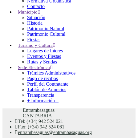
Normativa Urbanística
circunstancia de no figurar como titular de bienes inmuebles en la
Contacto
Base de Datos Nacional del Catastro o certificación de datos
Municipio
catastrales no protegidos de otros inmuebles.
Situación
Historia
Esta información también puede ser consultada a través de la web de
Patrimonio Natural
la
Dirección General del Catastro
.
Patrimonio Cultural
Fiestas
Barrio El Sedillo 9
Turismo y Cultura
39715 Entrambasaguas
Lugares de Interés
Cantabria
Eventos y Fiestas
Tel.: 942 524 021
Rutas y Sendas
e-mail:
entrambasaguas@entrambasaguas.org
Sede Electrónica
Trámites Administrativos
Horario
: lunes a viernes de 9:00 a 15:00
Pago de recibos
Perfil del Contratante
Tablón de Anuncios
Localización
Transparencia
+ Información...
Bº El Sedillo, 9, 39715
Entrambasaguas
CANTABRIA
Tel: (+34) 942 524 021
Fax: (+34) 942 524 061
entrambasaguas@entrambasaguas.org