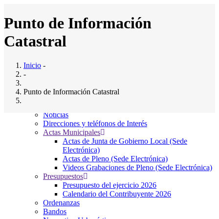
Pasar
al
Punto de Información
contenido
principal
Catastral
Inicio
Ayuntamiento
Main
Saludo al Alcalde
Inicio
-
navigation
Composición del pleno
-
Junta Gobierno Local
Comisiones Informativas
Punto de Información Catastral
Servicios Municipales
El Ayto. Informa
Noticias
Direcciones y teléfonos de Interés
Punto de Información Catastral
Actas Municipales
Actas de Junta de Gobierno Local (Sede
Punto de Información Catastral
Electrónica)
Actas de Pleno (Sede Electrónica)
Videos Grabaciones de Pleno (Sede Electrónica)
Con la puesta en funcionamiento de este Punto de Información
Presupuestos
Catastral (P.I.C.), el ciudadano puede dirigirse a este Ayuntamiento a
Presupuesto del ejercicio 2026
fin de obtener certificaciones de los datos protegidos de los bienes
Calendario del Contribuyente 2026
inmuebles de los que sea titular.
Ordenanzas
Bandos
Los interesados podrán solicitar también certificación de la