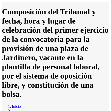
Pasar
al
Composición del Tribunal y
contenido
principal
fecha, hora y lugar de
Inicio
Ayuntamiento
Main
celebración del primer ejercicio
Saludo al Alcalde
navigation
Composición del pleno
de la convocatoria para la
Junta Gobierno Local
Comisiones Informativas
provisión de una plaza de
Servicios Municipales
El Ayto. Informa
Jardinero, vacante en la
Noticias
Direcciones y teléfonos de Interés
plantilla de personal laboral,
Actas Municipales
Actas de Junta de Gobierno Local (Sede
por el sistema de oposición
Electrónica)
Actas de Pleno (Sede Electrónica)
libre, y constitución de una
Videos Grabaciones de Pleno (Sede Electrónica)
Presupuestos
bolsa.
Presupuesto del ejercicio 2026
Calendario del Contribuyente 2026
Ordenanzas
Inicio
-
Bandos