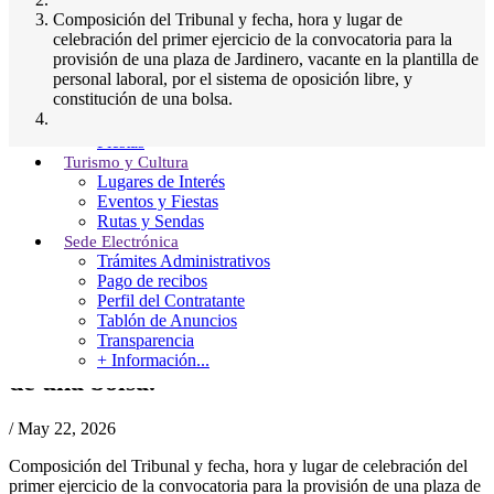
Normativa Urbanística
Composición del Tribunal y fecha, hora y lugar de
Contacto
celebración del primer ejercicio de la convocatoria para la
Municipio
provisión de una plaza de Jardinero, vacante en la plantilla de
Situación
personal laboral, por el sistema de oposición libre, y
Historia
constitución de una bolsa.
Patrimonio Natural
Patrimonio Cultural
Fiestas
Turismo y Cultura
Lugares de Interés
Composición del Tribunal y fecha, hora y
Eventos y Fiestas
Rutas y Sendas
lugar de celebración del primer ejercicio
Sede Electrónica
de la convocatoria para la provisión de
Trámites Administrativos
Pago de recibos
una plaza de Jardinero, vacante en la
Perfil del Contratante
plantilla de personal laboral, por el
Tablón de Anuncios
Transparencia
sistema de oposición libre, y constitución
+ Información...
de una bolsa.
/
May 22, 2026
Composición del Tribunal y fecha, hora y lugar de celebración del
primer ejercicio de la convocatoria para la provisión de una plaza de